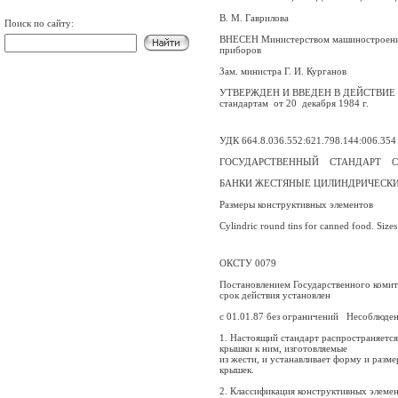
B. М. Гаврилова
Поиск по сайту:
ВНЕСЕН Министерством машиностроения
приборов
Зам. министра Г. И. Курганов
УТВЕРЖДЕН И ВВЕДЕН В ДЕЙСТВИЕ Пост
стандартам
от 20
декабря
1984 г
.
УДК 664.8.036.552:621.798.144:006.354
ГОСУДАРСТВЕННЫЙ
СТАНДАРТ
БАНКИ ЖЕСТЯНЫЕ ЦИЛИНДРИЧЕСКИ
Размеры конструктивных элементов
Cylindric round tins for canned food. Sizes
ОКСТУ 0079
Постановлением Государственного комит
срок действия установлен
с 01.01.87 без ограничений Несоблюдени
1. Настоящий стандарт распространяется
крышки к ним, изготовляемые
из жести, и устанавливает форму и разм
крышек.
2. Классификация конструктивных элемен