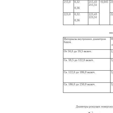
215,0
0,32
215,43
+0,045
2
215,51
0,36
223,0
0,32
223,43
2
223,51
0,36
мм
Интервалы внутренних диаметров
H
банок
+
От 50,0 до 59,5 включ.
2
Св. 59,5 до 122,0 включ.
3
Св. 122,0 до 186,0 включ.
3
Св. 186,0 до 250,0 включ.
3
Диаметры режущих поверхнос