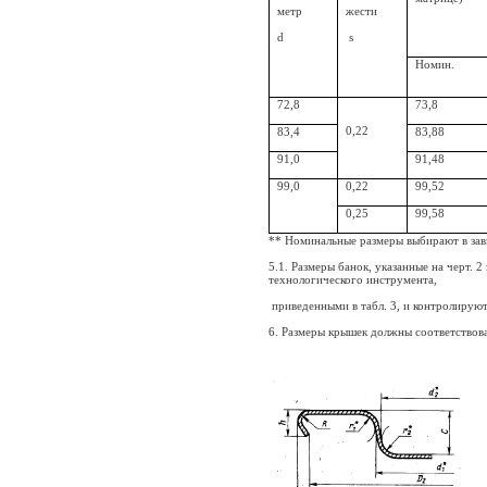
метр
жести
d
s
Номин.
72,8
73,8
0,22
83,4
83,88
91,0
91,48
99,0
0,22
99,52
0,25
99,58
** Номинальные размеры выбирают в зав
5.1. Размеры банок, указанные на черт. 
технологического инструмента,
приведенными в табл. 3, и контролируют
6. Размеры крышек должны соответствоват