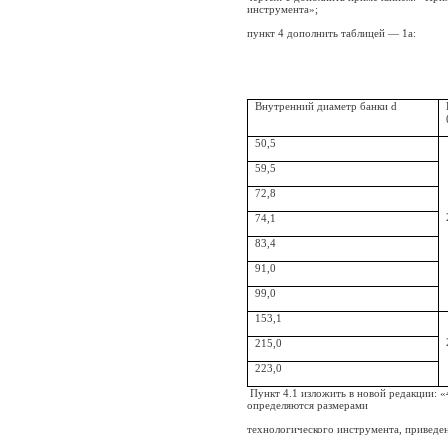
инструмента»;
пункт 4 дополнить таблицей — 1а:
м
Внутренний диаметр банки d
50,5
59,5
72,8
74,1
83,4
91,0
99,0
153,1
215,0
223,0
Пункт 4.1 изложить в новой редакции: «4
определяются размерами
технологического инструмента, приведен­