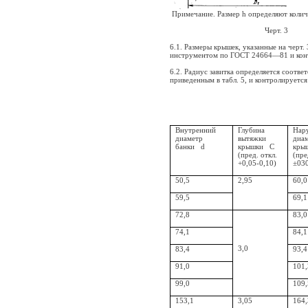
Примечание. Размер h определяют колич
Черт. 3
6.1. Размеры крышек, указанные на черт.
инструментом по ГОСТ 24664—81 и конт
6.2. Радиус завитка определяется соотв
приведенным в табл. 5, и контролируется
м
Внутренний
Глубина
Нар
диаметр
вытяжки
диа
банки
d
крышки
C
кры
(пред. откл.
(пре
+0,05-0,10)
±03
50,5
2,95
60,0
59,5
69,1
72,8
83,0
74,1
84,1
3,0
83,4
93,4
91,0
101,
99,0
109,
153,1
3,05
164,