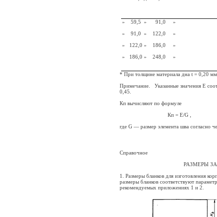
»
59,5
»
91,0
»
»
91,0
»
122,0
»
»
122,0 »
186,0
»
»
186,0 »
248,0
»
* При толщине материала дна t =
0,20 мм
Примечание.
Указанные значения Е соо
0,45.
Кп вычисляют по формуле
Кп = E/G ,
где G — размер элемента шва согласно чер
Справочное
РАЗМЕРЫ ЗАГОТОВОК ДЛ
1. Размеры бланков для изготовления корп
размеры бланков соответствуют параметр
рекомендуемых приложениях 1 и 2.