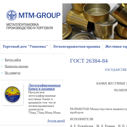
Торговый дом "Упаковка"
Легковскрываемая крышка
Жестяная та
ГОСТ 26384-84
Карта сайта
Написать письмо
ГОСУДАРСТВЕ
На главную
БАНКИ ЖЕСТЯНЫЕ ЦИЛИНДР
Литографированные
банки и крышки
РАЗМЕРЫ КОНСТРУК
Предлагаем
литографированные
жестяные банки и
крышки(в том числе
легковскрываемые)
РАЗРАБОТАН Министерством машиностро
диаметром
приборов
70мм,73мм,96мм,99мм.
ИСПОЛНИТЕЛИ
Архив акций
A. Е. Розенбелов,
М. Д. Ронкин,
И. П. 