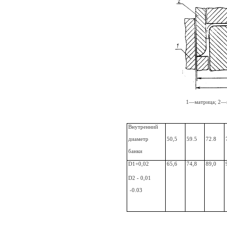
1—матрица; 2—
Внутренний
диаметр
50,5
59.5
72.8
банки
D1+0,02
65,6
74,8
89,0
D2 - 0,01
-0.03