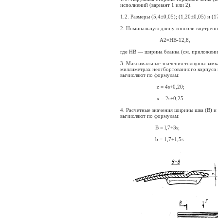
исполнений (вариант 1 или 2).
1.2. Размеры (5,4±0,05); (1,20±0,05) и 
2. Номинальную длину консоли внутренн
А2=HB-12,8,
где HB — ширина бланка (см. приложение
3. Максимальные значения толщины замка
миллиметрах неотбортованного корпуса п
вычисляют по формулам:
z = 4s+0,20;
x = 2s+0,25.
4. Расчетные значения ширины шва (В) 
вычисляют по формулам:
B = l,7+3s;
b = 1,7+1,5s