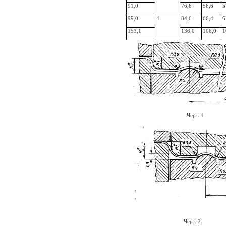
91,0
76,6
56,6
5
99,0
4
84,6
66,4
6
153,1
136,0
106,0
1
Черт. 1
Черт. 2