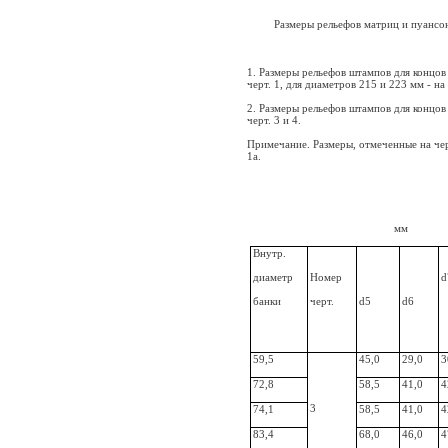
Размеры рельефов матриц и пуансо
1. Размеры рельефов штампов для концов
черт. 1, для диаметров 215 и
223 мм
- на 
2. Размеры рельефов штампов для концов 
черт. 3 и 4.
Примечание. Размеры, отмеченные на чер
1а.
мм
Внутр.
диаметр
Номер
d
банки
черт.
d5
d6
59,5
45,0
29,0
3
72,8
58,5
41,0
4
3
74,1
58,5
41,0
4
83,4
68,0
46,0
4