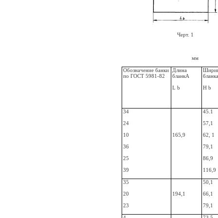
Черт. 1
мм
Обозначение банки
Длина
Шири
по ГОСТ 5981-82
блан­кА
бланк
L b
Н b
34
45.1
24
57,1
10
165,9
62, 1
36
79,1
25
86,9
39
116,9
35
50,1
20
194,1
66,1
23
79,1
4
73,5