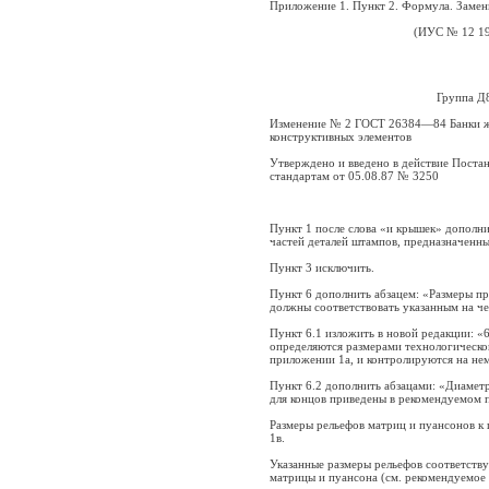
Приложение 1. Пункт 2. Формула. Замени
(ИУС № 12
1
Группа Д
Изменение № 2 ГОСТ 26384—84 Банки же
конструктивных элементов
Утверждено и введено в действие Поста
стандартам от 05.08.87 № 3250
Пункт 1 после слова «и крышек» дополн
частей деталей штампов, предназначенных
Пункт 3 исключить.
Пункт 6 дополнить абзацем: «Размеры п
должны соответствовать указанным на чер
Пункт 6.1 изложить в новой редакции: «6
определяются размерами технологическо
приложении 1а, и контролируются на не
Пункт 6.2 дополнить абзацами: «Диамет
для концов приведены в рекомендуемом 
Размеры рельефов матриц и пуансонов к
1в.
Указанные размеры рельефов соответств
матрицы и пуансона (см. рекомендуемое