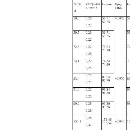
Банки
материала
Номин.
Пред.
Н
концов t
откл.
d
50,5
0,20
50,71
+0,030
5
50,75
0,22
59,5
0,20
59,71
5
59,75
0,22
72,8
0,22
73,04
7
73,10
0,25
74,1
0,22
74,34
7
74,40
0,25
0,22
83,64
+0,035
83,4
8
83,70
0,25
91,0
0,22
91,24
9
91,30
0,25
99,0
0,25
99,30
9
99,36
0,28
0,28
153,46
153,1
+0,040
1
153,54
0,32