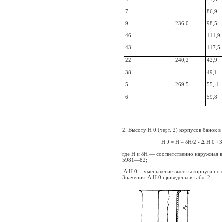
7
86,9
9
236,0
98,5
46
111,9
43
117,5
22
240,2
42,9
38
49,1
5
269,5
55,,1
6
59,8
2. Высоту H 0 (черт. 2) корпусов банок 
H 0 = H – δH/2 - ∆ H 0 +3
где Н и δH — соответственно наружная 
5981—82;
∆ H 0 -
уменьшение высоты корпуса по 
Значения
∆ H 0 приведены в табл. 2.