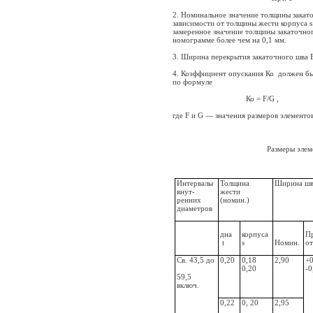
2. Номинальное значение толщины закато
зависимости от толщины жести корпуса s
замеренное значение толщины закаточно
номограмме более чем на
0,1 мм
.
3. Ширина перекрытия закаточного шва Е
4. Коэффициент опускания Ко
должен бы
по формуле
Ко = F/G ,
где F и G — значения размеров элементов
Размеры элементов зака
Интервалы
Толщина
Ширина шв
внут­
жести
ренних
(номин.)
диаметров
дна
корпуса
П
t
s
Номин.
от
Св. 43,5 до
0,20
0,18
2,90
+
0,20
-0
59,5
включ.
0,22
0, 20
2,95