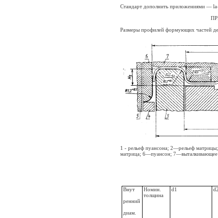
Стандарт дополнить приложениями — la
ПР
Размеры профилей формующих частей де
1 - рельеф пуансона; 2—рельеф матрицы;
матрица; 6—пуансон; 7—выталкивающее
Внут
Номин.
d1
d
толщина
ренний
диам.