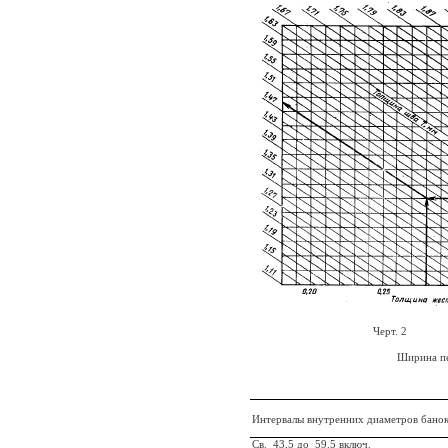
Черт. 2
Ширина пе
Интервалы внутренних диа­метров бано
Св.
43,5 до
59,5 включ.