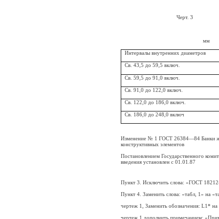
Черт. 3
мм
Интервалы внутренних диаметров
Св. 43,5 до 59,5 включ.
Св. 59,5 до 91,0 включ.
Св. 91,0 до 122,0 включ.
Св. 122,0 до 186,0 включ.
Св. 186,0 до 248,0 включ
Изменение № 1 ГОСТ 26384—84 Банки же
конструктивных элементов
Постановлением Государственного комит
введения установлен с 01.01.87
Пункт 3. Исключить слова: «ГОСТ 1821
Пункт 4. Заменить слова: «табл, 1» на «та
чертеж 1, Заменить обозначения: L1* на 7
чертеж 1 дополнить примечанием: «Приме