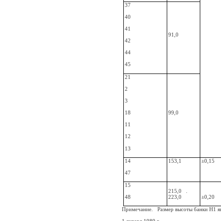
37
40
41
91,0
42
44
45
21
2
3
18
99,0
11
12
13
14
153,1
±0,15
47
15
215,0
.
48
223,0
±0,20
Примечание.
Размер высоты банки H1 я