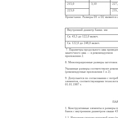
215,0
3,10
227,
223,0
235,
Примечание. Размеры D1 и D2 являются 
Внутренний диаметр банки. мм
Св. 43,5 до 122,0 включ.
Св. 122,0 до 248,0 включ.
7. Параметры продольного шва приведе
закаточного шва — в рекомендуемом
приложении 2.
8. Межоперационные размеры заготовок 
Указанные размеры соответствуют реком
(рекомендуемые приложе­ния 1 и 2).
9. Допускается по согласованию с потре
элементов, соответствую­щими технолог
01.01.1987 г.
ПА
1. Конструктивные элементы и размеры 
банок с внутренним диаметром свыше 43
1.1. Наружная сторона торцовой зоны (н