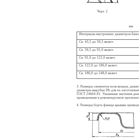
Черт. 2
мм
Интервалы внутренних диаметров бано
Св. 43,5 до 59,5 включ.
Св. 59,5 до 91,0 включ.
Св. 91,0 до 122,0 включ.
Св. 122,0 до 186,0 включ.
Св. 186,0 до 248,0 включ
3. Размеры элементов поля концов, диа
диаметры вырубки Db для их изготовлен
ГОСТ 24664-81. Указанные значения диа
приведенным в рекомендуемом приложен
4. Размеры борта фланца крышки приведены