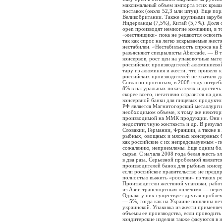
максимальный объем импорта этих крыш
поставок (около 52,3 млн штук). Еще по
Великобритании. Также крупными заруб
Нидерланды (7,5%), Китай (5,7%). Доля 
open производят немногие компании, в 
«жестянщики» пока не решаются освоить 
так как спрос на легко вскрываемые жест
нестабилен. «Нестабильность спроса на 
разъясняют специалисты Abercade. — В т
консервов, рост цен на упаковочные мат
российских производителей алюминиево
тару из алюминия и жести, что привело
российских производителей не хватало д
Согласно прогнозам, в 2008 году потреб
8% в натуральных показателях и достичь
скорее всего, негативно отразится на д
консервной банки для пищевых продукто
РФ является Магнитогорский металлургич
необходимом объеме, к тому же некотор
производимой на ММК продукции. Они с
недостаточную жесткость и др. В резуль
Словакии, Германии, Франции, а также в
рыбных, овощных и мясных консервных б
как российские с их непредсказуемым «п
сожалению, неприемлемы. Еще одним бо
сырье. С начала 2008 года белая жесть 
в два раза. Серьезной проблемой являет
производителей банок для рыбных консер
если российское правительство не предп
полностью выжить «россиян» из таких ре
Производители жестяной упаковки, рабо
из Азии транспортным «плечом» — перево
Однако у них существует другая проблем
— 5%, тогда как на Украине пошлины нет,
украинской. Упаковка из жести применяе
объемы ее производства, если проводить 
кондитерские изделия также фасуются в 