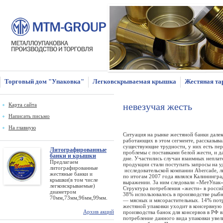
Торговый дом "Упаковка"
Легковскрываемая крышка
Жестяная та
невезучая жесть
Карта сайта
Написать письмо
На главную
Ситуация на рынке жестяной банки далек
работающих в этом сегменте, рассказыва
существующие трудности, у них есть пер
Литографированные
проблемы с поставками белой жести, и д
банки и крышки
дне. Участились случаи взаимных непла
Предлагаем
продукции стали поступать запросы на у
литографированные
исследовательской компании Abercade, 
жестяные банки и
по итогам 2007 года являлся Калинингр
крышки(в том числе
выражении. За ним следовали «МетУпак»
легковскрываемые)
Структура потребления «жести» в росси
диаметром
38% использовалось в производстве ры
70мм,73мм,96мм,99мм.
— мясных и мясорастительных. 14% потр
жестяной упаковки уходит в консервную
Архив акций
производства банок для консервов в РФ 
потребление данного вида упаковки увел