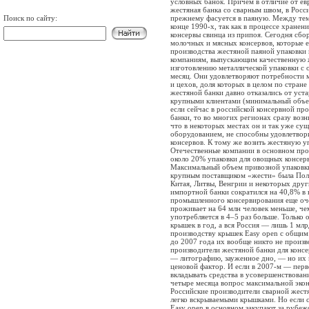
условных банок. Причем в отличие от ев
жестяная банка со сварным швом, в Росс
Поиск по сайту:
прежнему фасуется в паяную. Между тем 
конце 1990-х, так как в процессе хранен
консервы свинца из припоя. Сегодня сб
молочных и мясных консервов, которые е
производства жестяной паяной упаковки 
компаниям, выпускающим качественную ж
изготовлению металлической упаковки с 
месяц. Они удовлетворяют потребности
и цехов, доля которых в целом по стран
жестяной банки давно отказались от уста
крупными клиентами (минимальный объем
если сейчас в российской консервной пр
банки, то во многих регионах сразу воз
что в некоторых местах он и так уже с
оборудованием, не способны удовлетвор
консервов. К тому же возить жестяную у
Отечественные компании в основном прои
около 20% упаковки для овощных консерв
Максимальный объем привозной упаковки
крупным поставщиком «жести» была Поль
Китая, Литвы, Венгрии и некоторых друг
импортной банки сократился на 40,8% в
промышленного консервирования еще очен
проживает на 64 млн человек меньше, че
употребляется в 4–5 раз больше. Только
крышек в год, а вся Россия — лишь 1 м
производству крышек Easy open с общим 
до 2007 года их вообще никто не произв
производители жестяной банки для конс
— литографию, зауженное дно, — но их 
ценовой фактор. И если в 2007-м — перв
вкладывать средства в усовершенствовани
четыре месяца вопрос максимальной экон
Российские производители сварной жестя
легко вскрываемыми крышками. Но если 
Easy open в основном закупают за рубеж